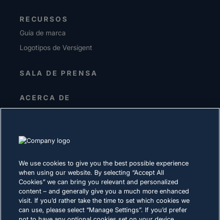
RECURSOS
Guía de marca
Logotipos de Versigent
SALA DE PRENSA
ACERCA DE
Alta dirección
Inversionistas
Proveedores
Sostenibilidad
We use cookies to give you the best possible experience
when using our website. By selecting “Accept All
CARRERAS
Cookies” we can bring you relevant and personalized
content – and generally give you a much more enhanced
visit. If you’d rather take the time to set which cookies we
DECLARACIÓN DE PRIVACIDAD
can use, please select “Manage Settings”. If you’d prefer
not to have any optional cookies set on your device,
Términos de uso