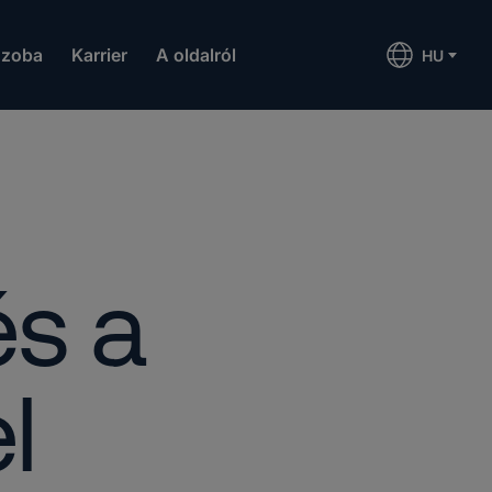
szoba
Karrier
A oldalról
HU
s a
l