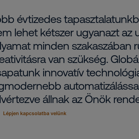
bb évtizedes tapasztalatunkb
m lehet kétszer ugyanazt az ut
olyamat minden szakaszában 
eativitásra van szükség. Globá
apatunk innovatív technológiá
gmodernebb automatizálással é
lvértezve állnak az Önök rend
Lépjen kapcsolatba velünk