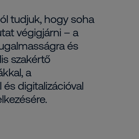
ól tudjuk, hogy soha
at végigjárni – a
rugalmasságra és
lis szakértő
kkal, a
s digitalizációval
elkezésére.