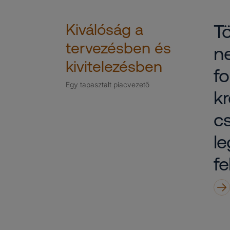
Kiválóság a
Tö
tervezésben és
ne
kivitelezésben
f
Egy tapasztalt piacvezető
kr
cs
le
fe