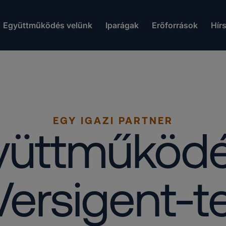
Együttműködés velünk
Iparágak
Erőforrások
Hír
EGY IGAZI PARTNER
yüttműködé
Versigent-te