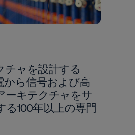
クチャを設計する
電から信号および高
アーキテクチャをサ
る100年以上の専門