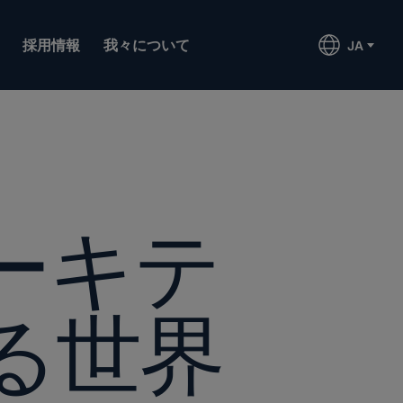
採用情報
我々について
JA
ーキテ
る世界