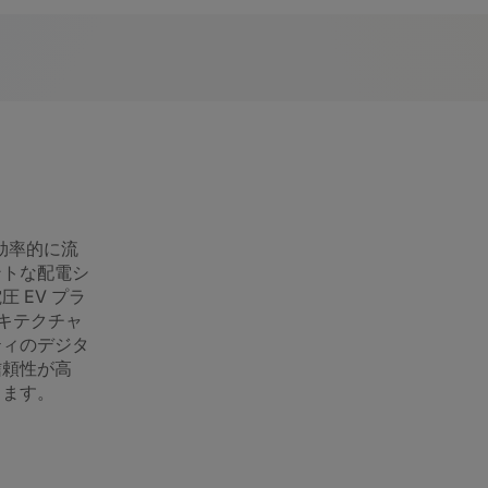
が効率的に流
ントな配電シ
 EV プラ
ーキテクチャ
ティのデジタ
信頼性が高
します。