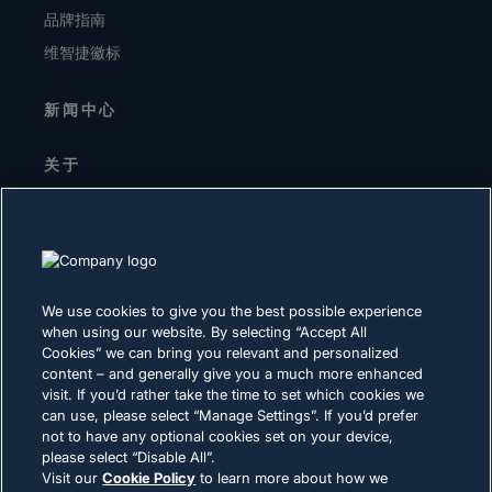
品牌指南
维智捷徽标
新闻中心
关于
高层领导
投资者关系
供应商
可持续发展
We use cookies to give you the best possible experience
when using our website. By selecting “Accept All
职业生涯
Cookies” we can bring you relevant and personalized
content – and generally give you a much more enhanced
visit. If you’d rather take the time to set which cookies we
隐私声明
can use, please select “Manage Settings”. If you’d prefer
not to have any optional cookies set on your device,
使用条款
please select “Disable All”.
Cookie 政策
Visit our
Cookie Policy
to learn more about how we