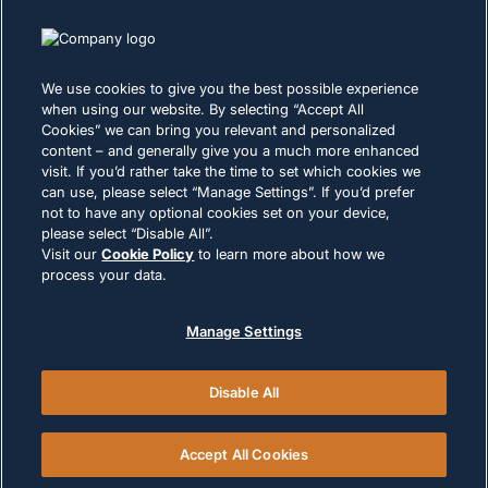
Inversionistas
Proveedores
Sostenibilidad
We use cookies to give you the best possible experience
when using our website. By selecting “Accept All
CARRERAS
Cookies” we can bring you relevant and personalized
content – and generally give you a much more enhanced
visit. If you’d rather take the time to set which cookies we
DECLARACIÓN DE PRIVACIDAD
can use, please select “Manage Settings”. If you’d prefer
not to have any optional cookies set on your device,
Términos de uso
please select “Disable All”.
Política de cookies
Visit our
Cookie Policy
to learn more about how we
process your data.
CUMPLIMIENTO Y ASUNTOS LEGALES
Manage Settings
Disable All
© 2026 Versigent. All rights reserved
Accept All Cookies